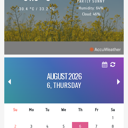
PARTLY SUNNY
Humidity: 64%
30.4 °C / 33.2 °C
Cloud: 46%
AUGUST 2026
6, THURSDAY
Su
Mo
Tu
We
Th
Fr
Sa
1
2
3
4
5
6
7
8