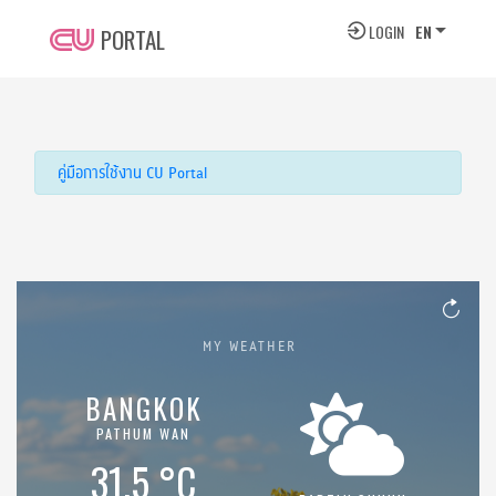
LOGIN
EN
PORTAL
SIGN IN TO YOUR ACCOUNT
Please use CUNET account to sign in
คู่มือการใช้งาน CU Portal
Sign In
Forgot Password?
Or
MY WEATHER
Sign In by ThaID
BANGKOK
PATHUM WAN
31.5 °C